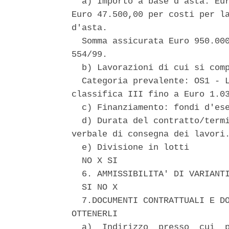
  a) Importo a base d'asta: Eur
Euro 47.500,00 per costi per la
d'asta. 

  Somma assicurata Euro 950.000
554/99. 

  b) Lavorazioni di cui si comp
  Categoria prevalente: OS1 - L
classifica III fino a Euro 1.03
  c) Finanziamento: fondi d'ese
  d) Durata del contratto/termi
verbale di consegna dei lavori.
  e) Divisione in lotti 

  NO X SI 

  6. AMMISSIBILITA' DI VARIANTI
  SI NO X 

  7.DOCUMENTI CONTRATTUALI E DO
OTTENERLI 

  a)  Indirizzo  presso  cui  p