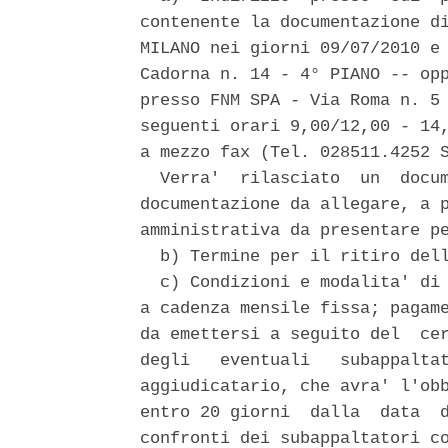
contenente la documentazione di
MILANO nei giorni 09/07/2010 e 
Cadorna n. 14 - 4° PIANO -- opp
presso FNM SPA - Via Roma n. 5 
seguenti orari 9,00/12,00 - 14,
a mezzo fax (Tel. 028511.4252 S
  Verra'  rilasciato  un  docum
documentazione da allegare, a p
amministrativa da presentare pe
  b) Termine per il ritiro dell
  c) Condizioni e modalita' di 
a cadenza mensile fissa; pagame
da emettersi a seguito del  cer
degli   eventuali   subappaltat
aggiudicatario, che avra' l'obb
entro 20 giorni  dalla  data  d
confronti dei subappaltatori co