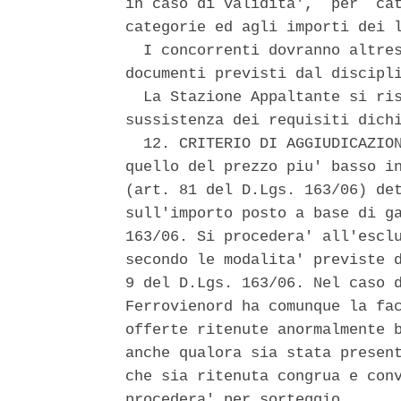
in caso di validita',  per  cat
categorie ed agli importi dei l
  I concorrenti dovranno altres
documenti previsti dal discipli
  La Stazione Appaltante si ris
sussistenza dei requisiti dichi
  12. CRITERIO DI AGGIUDICAZION
quello del prezzo piu' basso in
(art. 81 del D.Lgs. 163/06) det
sull'importo posto a base di ga
163/06. Si procedera' all'esclu
secondo le modalita' previste d
9 del D.Lgs. 163/06. Nel caso d
Ferrovienord ha comunque la fac
offerte ritenute anormalmente b
anche qualora sia stata present
che sia ritenuta congrua e conv
procedera' per sorteggio. 
