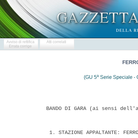
Avviso di rettifica
Atti correlati
Errata corrige
FERRO
a
(GU 5
Serie Speciale - C
 BANDO DI GARA (ai sensi dell'a
  1. STAZIONE APPALTANTE: FERRO