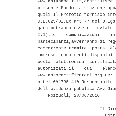
www.asianapoli.it,costituisce 
presente Bando.La stazione app
quali il Prefetto fornisce inf
D.L.629/82.Ex art.77 del D.Lgs
gara potranno essere  inviate 
I.1);le    comunicazioni    in
partecipanti,avverranno,di reg
concorrente,tramite  posta  el
imprese concorrenti disponibil
posta  elettronica  certificat
autorizzati,il    cui    elenc
www.assocertificatori.org.Per 
n.tel.0817351410.Responsabile 
dell'evidenza pubblica:Avv.Gia
    Pozzuoli, 28/06/2010 

                        Il Dir
                          Dott.