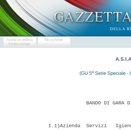
Avviso di rettifica
Atti correlati
Errata corrige
A.S.I.
a
(GU 5
Serie Speciale - C
               BANDO DI GARA D
  I.1)Azienda  Servizi   Igien