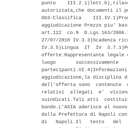
punto    III.2.1)lett.b),rilas
autorizzata,che documenti il p
OG3-Classifica    III.IV.1)Pro
aggiudicazione Prezzo piu' bas
art.122  co.9  D.Lgs.163/2006.
27/07/2010 IV.3.3)Scadenza ric
IV.3.5)Lingua  IT  IV  3.7.1)P
offerte:Rappresentante legale 
luogo       successivamente   
partecipanti.VI.4)Informazioni
aggiudicazione,la disciplina d
dell'offerta sono  contenute  
relativi  allegati  e'  vision
suindicati.Tali atti  costitui
bando.L'ASIA aderisce al nuovo
dalla Prefettura di Napoli con
di   Napoli.Il   testo   del  