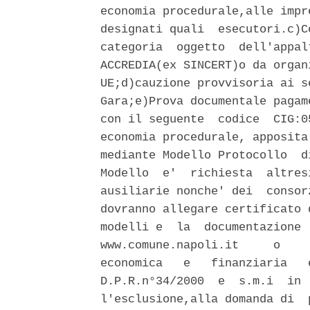
economia procedurale,alle impr
designati quali  esecutori.c)C
categoria  oggetto  dell'appal
ACCREDIA(ex SINCERT)o da organ
UE;d)cauzione provvisoria ai s
Gara;e)Prova documentale pagam
con il seguente  codice  CIG:0
economia procedurale, apposita
mediante Modello Protocollo  d
Modello  e'  richiesta  altres
ausiliarie nonche' dei  consor
dovranno allegare certificato 
modelli e  la  documentazione 
www.comune.napoli.it     o    
economica   e   finanziaria   
D.P.R.n°34/2000  e  s.m.i  in 
l'esclusione,alla domanda di  