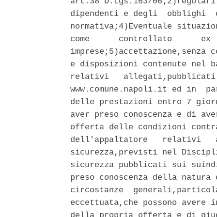
art.38 D.Lgs.163/06;2)regolari
dipendenti e degli  obblighi  
normativa;4)Eventuale situazio
come      controllato      ex 
imprese;5)accettazione,senza c
e disposizioni contenute nel b
relativi   allegati,pubblicati
www.comune.napoli.it ed in  pa
delle prestazioni entro 7 gior
aver preso conoscenza e di ave
offerta delle condizioni contr
dell'appaltatore   relativi   
sicurezza,previsti nel Discipl
sicurezza pubblicati sui suind
preso conoscenza della natura 
circostanze  generali,particol
eccettuata,che possono avere i
della propria offerta e di giu