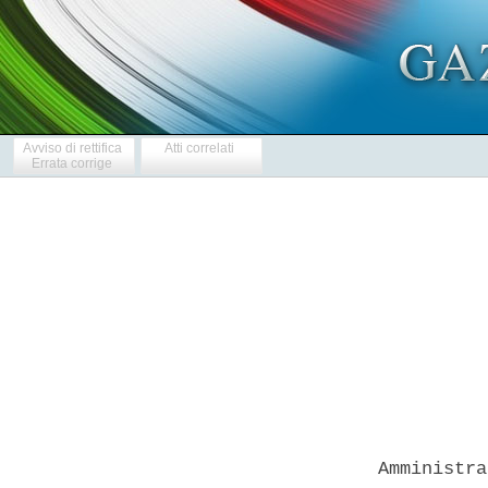
Avviso di rettifica
Atti correlati
Errata corrige
            
  Amministra