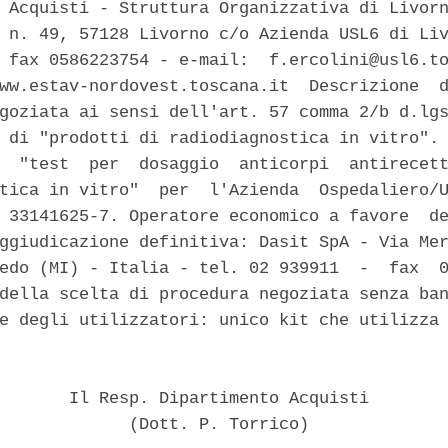
 Acquisti - Struttura Organizzativa di Livorn
 n. 49, 57128 Livorno c/o Azienda USL6 di Liv
 fax 0586223754 - e-mail:  f.ercolini@usl6.to
ww.estav-nordovest.toscana.it  Descrizione  d
goziata ai sensi dell'art. 57 comma 2/b d.lgs
 di "prodotti di radiodiagnostica in vitro". 
  "test  per  dosaggio  anticorpi  antirecett
tica in vitro"  per  l'Azienda  Ospedaliero/U
 33141625-7. Operatore economico a favore  de
ggiudicazione definitiva: Dasit SpA - Via Mer
edo (MI) - Italia - tel. 02 939911  -  fax  0
della scelta di procedura negoziata senza ban
e degli utilizzatori: unico kit che utilizza 
       Il Resp. Dipartimento Acquisti 

             (Dott. P. Torrico) 
