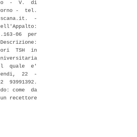
o  -  V.  di

orno -  tel.

scana.it.  -

ell'Appalto:

.163-06  per

Descrizione:

ori  TSH  in

niversitaria

l  quale  e'

endi,  22  -

2  93991392.

do: come  da

un recettore
