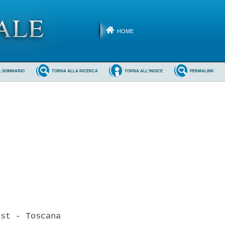
HOME
L SOMMARIO
TORNA ALLA RICERCA
TORNA ALL'INDICE
PERMALINK
st - Toscana
