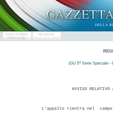
Avviso di rettifica
Atti correlati
Errata corrige
REG
a
(GU 5
Serie Speciale - C
              AVVISO RELATIVO 
  L'appalto rientra nel  campo