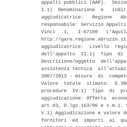
appalti pubblici (AAP).  Sezio
I.1)  Denominazione  e   indir
aggiudicatrice:   Regione   Ab
responsabile: Servizio Appalti
Vinci   1,   I-67100   L'Aquil
http://gare.regione.abruzzo.it
aggiudicatrice:  Livello  regi
dell'appalto  II.1)  Tipo  di 
Descrizione/oggetto  dell'appa
assistenza tecnica  all'attuaz
2007/2013 - misure  di  compet
Valore  totale  stimato:  E.30
procedure  IV.1)  Tipo  di  pr
aggiudicazione: Offerta  econo
art.83, D.lgs.163/06 e s.m.i. 
V.1) Aggiudicazione e valore d
fornitori  ed  importi  ai  qu