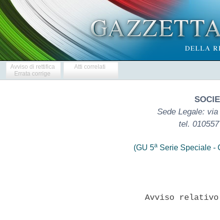
Avviso di rettifica
Atti correlati
Errata corrige
SOCIET
Sede Legale: via
tel. 01055
a
(GU 5
Serie Speciale - C
               Avviso relativo