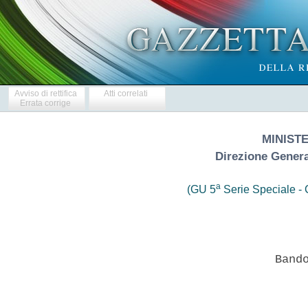
Avviso di rettifica
Atti correlati
Errata corrige
MINIST
Direzione Genera
a
(GU 5
Serie Speciale - C
                 Bando