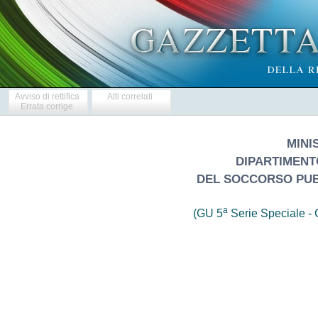
Avviso di rettifica
Atti correlati
Errata corrige
MINI
DIPARTIMENTO
DEL SOCCORSO PUBB
a
(GU 5
Serie Speciale - C
                     