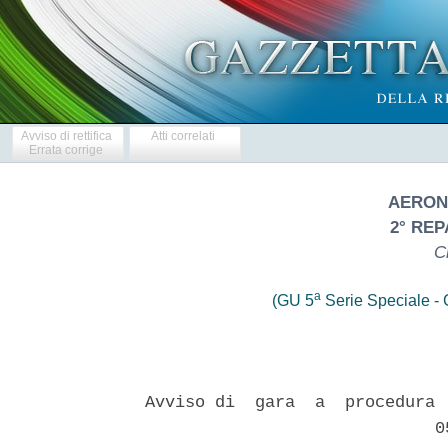
Avviso di rettifica
Atti correlati
Errata corrige
AERON
2° REP
C
a
(GU 5
Serie Speciale - C
Avviso di  gara  a  procedura 
                             05