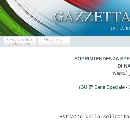
Avviso di rettifica
Atti correlati
Errata corrige
SOPRINTENDENZA SPEC
DI N
Napoli,
a
(GU 5
Serie Speciale - C
    Estratto della sollecita