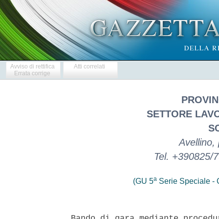
Avviso di rettifica
Atti correlati
Errata corrige
PROVIN
SETTORE LAVOR
S
Avellino,
Tel. +390825/
a
(GU 5
Serie Speciale - C
Bando di gara mediante procedu