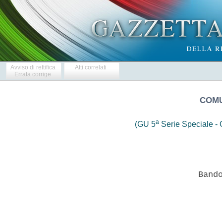
Avviso di rettifica
Atti correlati
Errata corrige
COMU
a
(GU 5
Serie Speciale - C
                 Bando