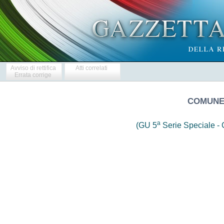
Avviso di rettifica
Atti correlati
Errata corrige
COMUNE
a
(GU 5
Serie Speciale - C
                     