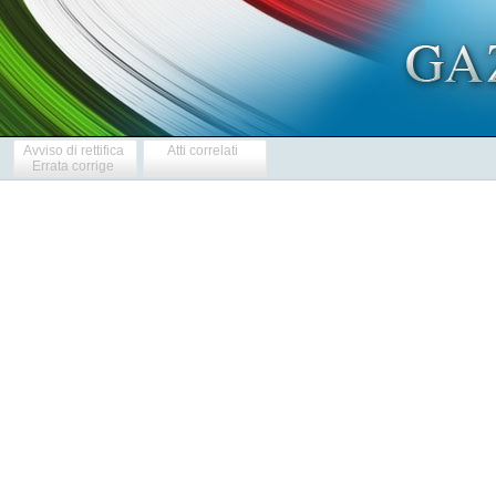
Avviso di rettifica
Atti correlati
Errata corrige
  