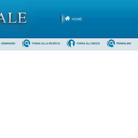
HOME
L SOMMARIO
TORNA ALLA RICERCA
TORNA ALL'INDICE
PERMALINK