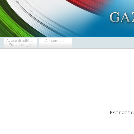
Avviso di rettifica
Atti correlati
Errata corrige
   Estratto
           