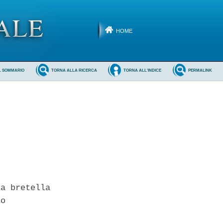
HOME
L SOMMARIO
TORNA ALLA RICERCA
TORNA ALL'INDICE
PERMALINK
a bretella 

o 
