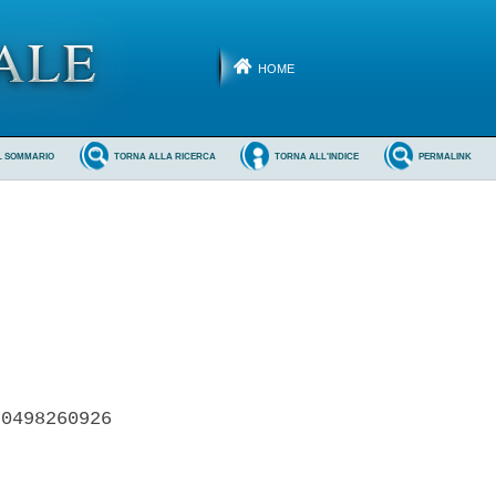
HOME
L SOMMARIO
TORNA ALLA RICERCA
TORNA ALL'INDICE
PERMALINK
0498260926 
