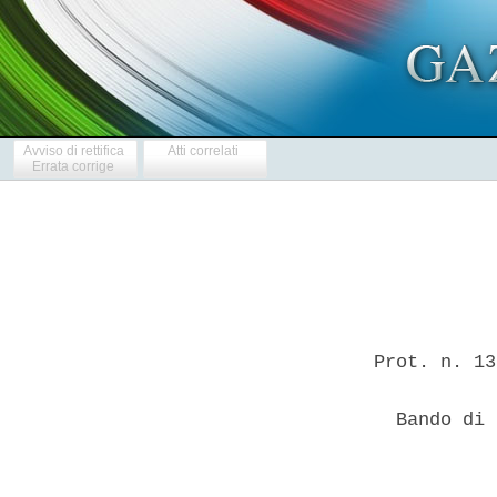
Avviso di rettifica
Atti correlati
Errata corrige
Prot. n. 13
  Bando di 