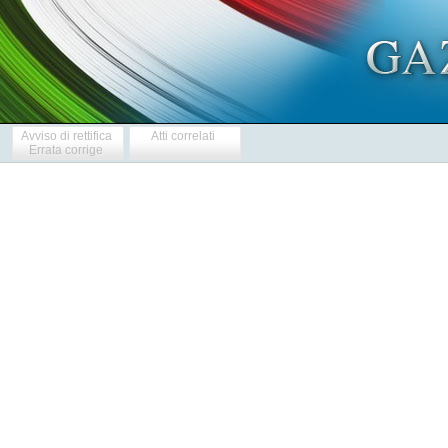
Avviso di rettifica
Atti correlati
Errata corrige
  