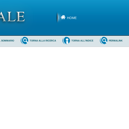
HOME
L SOMMARIO
TORNA ALLA RICERCA
TORNA ALL'INDICE
PERMALINK