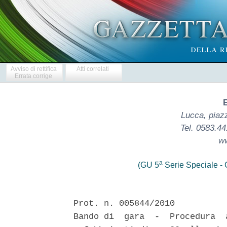
Avviso di rettifica
Atti correlati
Errata corrige
E
Lucca, piaz
Tel. 0583.4
ww
a
(GU 5
Serie Speciale - C
Prot. n. 005844/2010

Bando di  gara  -  Procedura  