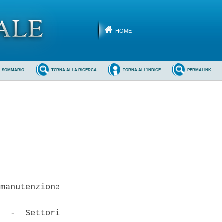
HOME
L SOMMARIO
TORNA ALLA RICERCA
TORNA ALL'INDICE
PERMALINK
manutenzione

  -  Settori
