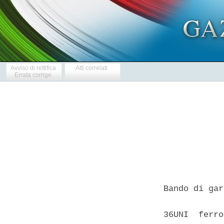
Avviso di rettifica
Atti correlati
Errata corrige
Bando di gar
            
36UNI  ferro