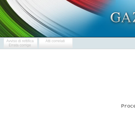
Avviso di rettifica
Atti correlati
Errata corrige
     Proc