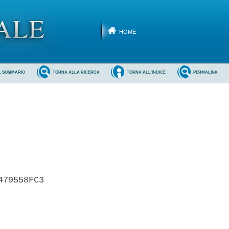
HOME
L SOMMARIO
TORNA ALLA RICERCA
TORNA ALL'INDICE
PERMALINK
79558FC3 
