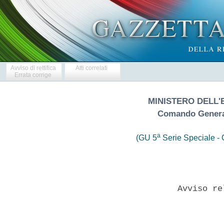
Avviso di rettifica
Atti correlati
Errata corrige
MINISTERO DELL'
Comando General
a
(GU 5
Serie Speciale - C
              Avviso re