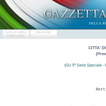
Avviso di rettifica
Atti correlati
Errata corrige
CITTA' D
(Prov
a
(GU 5
Serie Speciale - C
                          Retti