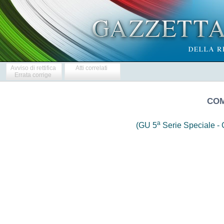
Avviso di rettifica
Atti correlati
Errata corrige
COM
a
(GU 5
Serie Speciale - C
                     