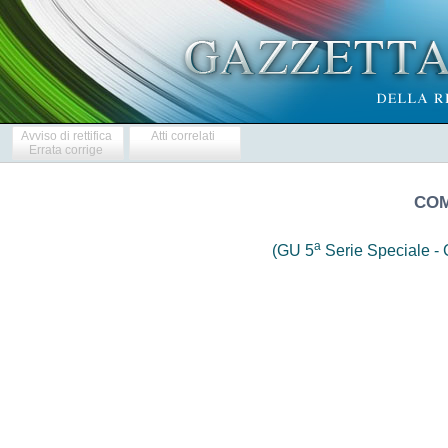
Avviso di rettifica
Atti correlati
Errata corrige
COM
a
(GU 5
Serie Speciale - C
                     