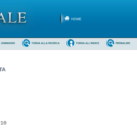
HOME
L SOMMARIO
TORNA ALLA RICERCA
TORNA ALL'INDICE
PERMALINK
TA
10 
