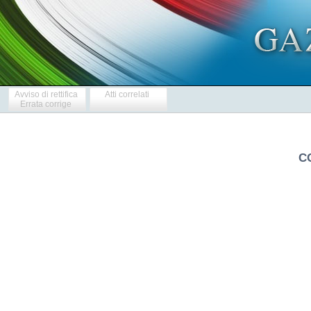
Avviso di rettifica
Atti correlati
Errata corrige
C
   