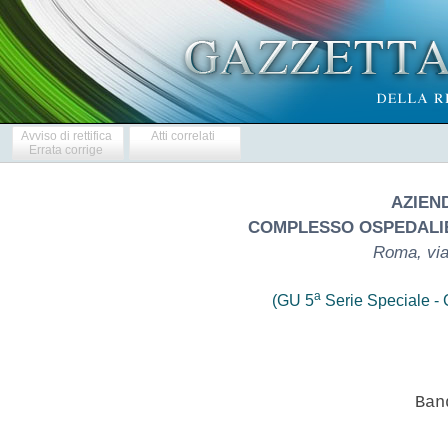
Avviso di rettifica
Atti correlati
Errata corrige
AZIEN
COMPLESSO OSPEDALIE
Roma, via
a
(GU 5
Serie Speciale - C
                  Ban