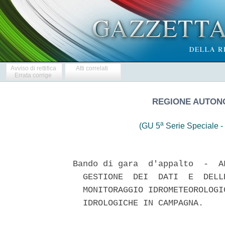
Avviso di rettifica
Atti correlati
Errata corrige
REGIONE AUTONO
a
(GU 5
Serie Speciale - 
Bando di gara  d'appalto  -  A
  GESTIONE  DEI  DATI  E  DELL
  MONITORAGGIO IDROMETEOROLOGI
  IDROLOGICHE IN CAMPAGNA. 
