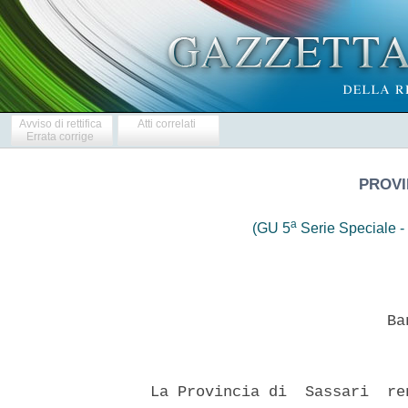
Avviso di rettifica
Atti correlati
Errata corrige
PROVI
a
(GU 5
Serie Speciale - 
                            Ban
  La Provincia di  Sassari  re