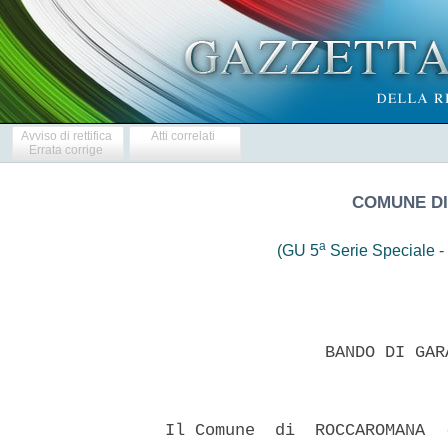
Avviso di rettifica
Atti correlati
Errata corrige
COMUNE DI
a
(GU 5
Serie Speciale - 
                  BANDO DI GAR
  Il Comune  di  ROCCAROMANA  