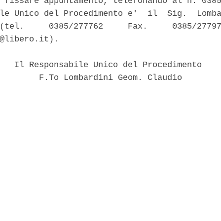
 fissare appuntamento, telefonando al n. 0385
le Unico del Procedimento e'  il  Sig.  Lomba
(tel.     0385/277762     Fax.     0385/27797
@libero.it). 

   Il Responsabile Unico del Procedimento 

        F.To Lombardini Geom. Claudio 
