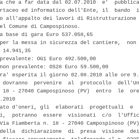
a che a far data dal 02.07.2010  e'  pubblica
rtaceo ed informatico dell'Ente, il  bando  i
o all'appalto dei lavori di Ristrutturazione 
el Comune di Campospinoso. 

a base di gara Euro 537.058,65 

per la messa in sicurezza del cantiere,  non 
 14.941,35 

prevalente: OG1 Euro 492.500,00 

non prevalente: OS28 Euro 59.500,00 

ra' esperita il giorno 02.08.2010 alle ore 9.
 dovranno  pervenire  al  protocollo  dell'Un
 18 - 27040 Campospinoso (PV)  entro  le  ore
.2010 

ato d'oneri, gli  elaborati  progettuali  e  
i,  potranno  essere  visionati  c/o  l'Uffic
Via Fiamberta n. 18 - 27040 Campospinoso (PV)
della  dichiarazione  di  presa  visione  dei