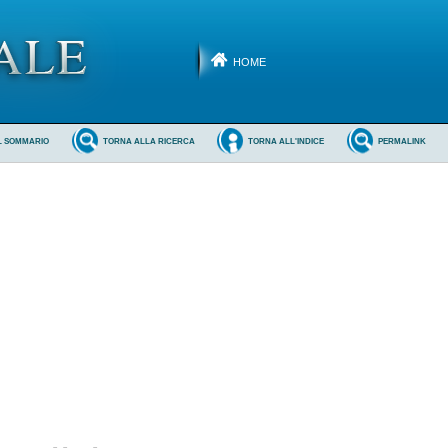
HOME
L SOMMARIO
TORNA ALLA RICERCA
TORNA ALL'INDICE
PERMALINK