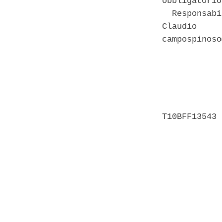
obbligatorio
  Responsabi
Claudio     
campospinoso
            
            