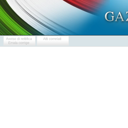
Avviso di rettifica
Atti correlati
Errata corrige
            