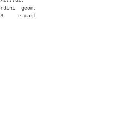
/277762. 

rdini  geom.

8     e-mail
