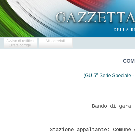
Avviso di rettifica
Atti correlati
Errata corrige
COM
a
(GU 5
Serie Speciale - 
                Bando di gara 
  Stazione appaltante: Comune 