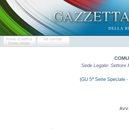
Avviso di rettifica
Atti correlati
Errata corrige
COMU
Sede Legale: Settore 
a
(GU 5
Serie Speciale - 
                           Avvi