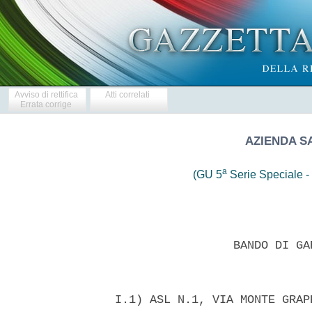
Avviso di rettifica
Atti correlati
Errata corrige
AZIENDA SA
a
(GU 5
Serie Speciale - 
                   BANDO DI GA
  I.1) ASL N.1, VIA MONTE GRAP