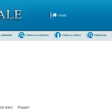
HOME
L SOMMARIO
TORNA ALLA RICERCA
TORNA ALL'INDICE
PERMALINK
Green  Power
