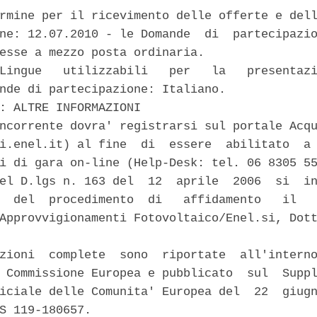
rmine per il ricevimento delle offerte e dell
ne: 12.07.2010 - le Domande  di  partecipazio
esse a mezzo posta ordinaria. 

Lingue   utilizzabili   per   la   presentazi
nde di partecipazione: Italiano. 

: ALTRE INFORMAZIONI 

ncorrente dovra' registrarsi sul portale Acqu
i.enel.it) al fine  di  essere  abilitato  a 
i di gara on-line (Help-Desk: tel. 06 8305 55
el D.lgs n. 163 del  12  aprile  2006  si  in
  del  procedimento  di   affidamento   il   
Approvvigionamenti Fotovoltaico/Enel.si, Dott
zioni  complete  sono  riportate  all'interno
 Commissione Europea e pubblicato  sul  Suppl
iciale delle Comunita' Europea del  22  giugn
S 119-180657. 
