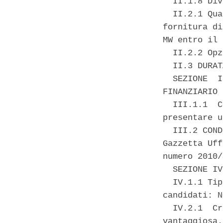
  II.1.8 Div
  II.2.1 Qua
fornitura di
MW entro il 
  II.2.2 Opz
  II.3 DURAT
  SEZIONE  I
FINANZIARIO 
  III.1.1  C
presentare u
  III.2 COND
Gazzetta Uff
numero 2010/
  SEZIONE IV
  IV.1.1 Tip
candidati: N
  IV.2.1  Cr
vantaggiosa. 