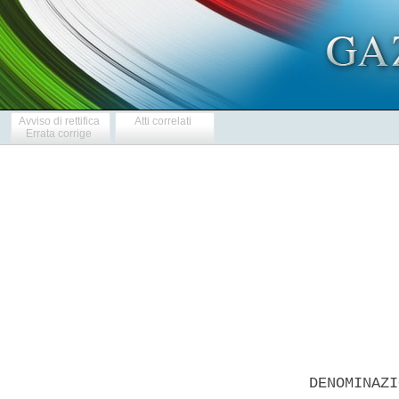
Avviso di rettifica
Atti correlati
Errata corrige
            
  DENOMINAZI