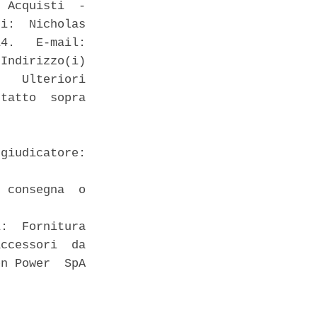
 Acquisti  -

i:  Nicholas

4.   E-mail:

Indirizzo(i)

   Ulteriori

tatto  sopra

giudicatore:

 consegna  o

:  Fornitura

ccessori  da

n Power  SpA
