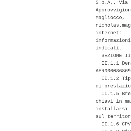
S.p.A., Via 
Approvvigion
Magliocco,  
nicholas.mag
internet:   
informazioni
indicati. 

  SEZIONE II
  II.1.1 Den
AER000036869 
  II.1.2 Tip
di prestazio
  II.1.5 Bre
chiavi in ma
installarsi 
sul territor
  II.1.6 CPV