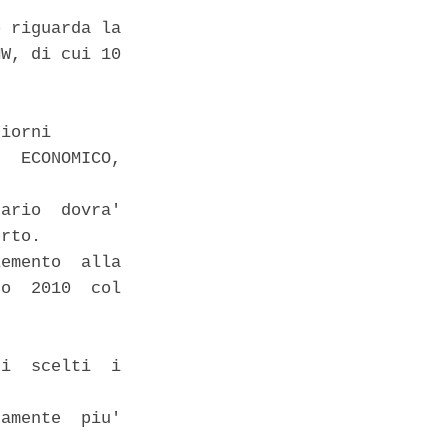
 riguarda la

W, di cui 10

iorni 

  ECONOMICO,

ario  dovra'

rto. 

emento  alla

o  2010  col

i  scelti  i

amente  piu'
