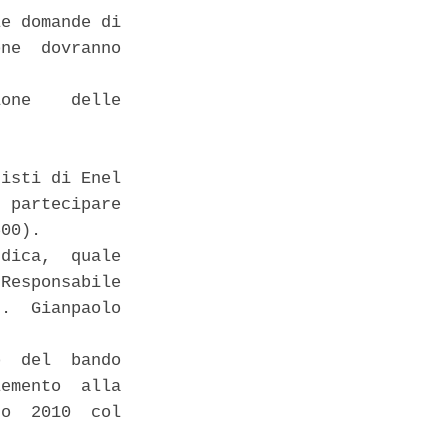
e domande di

ne  dovranno

one    delle

isti di Enel

 partecipare

00). 

dica,  quale

Responsabile

.  Gianpaolo

  del  bando

emento  alla

o  2010  col
