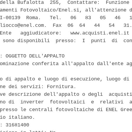
della Bufalotta  255,  Contattare:  Funzione 
amenti Fotovoltaico/Enel.si, all'attenzione d
I-00139  Roma.   Tel.   06   83   05   46   1
liocco@enel.com.  Fax  06  64   44   54   31.
Ente   aggiudicatore:   www.acquisti.enel.it 
 sono disponibili  presso:  I  punti  di  con
: OGGETTO DELL'APPALTO 

ominazione conferita all'appalto dall'ente ag


o di appalto e luogo di esecuzione, luogo di 
ne dei servizi: Fornitura. 

ve descrizione dell'appalto o degli  acquisti
no di  inverter  fotovoltaici  e  relativi  a
presso le centrali fotovoltaiche di ENEL Gree
io italiano. 

: 31681400 
