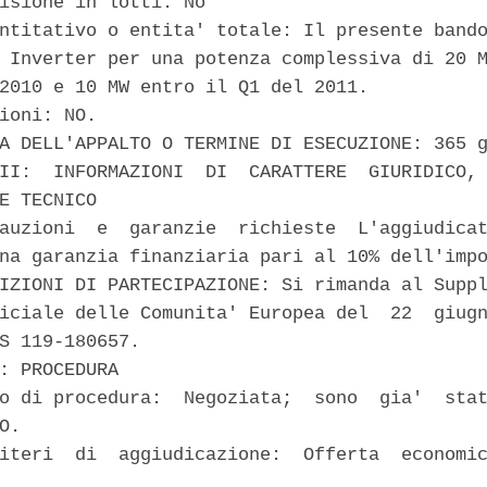
isione in lotti: No 

ntitativo o entita' totale: Il presente bando
 Inverter per una potenza complessiva di 20 M
2010 e 10 MW entro il Q1 del 2011. 

ioni: NO. 

A DELL'APPALTO O TERMINE DI ESECUZIONE: 365 g
II:  INFORMAZIONI  DI  CARATTERE  GIURIDICO, 
E TECNICO 

auzioni  e  garanzie  richieste  L'aggiudicat
na garanzia finanziaria pari al 10% dell'impo
IZIONI DI PARTECIPAZIONE: Si rimanda al Suppl
iciale delle Comunita' Europea del  22  giugn
S 119-180657. 

: PROCEDURA 

o di procedura:  Negoziata;  sono  gia'  stat
O. 

iteri  di  aggiudicazione:  Offerta  economic

