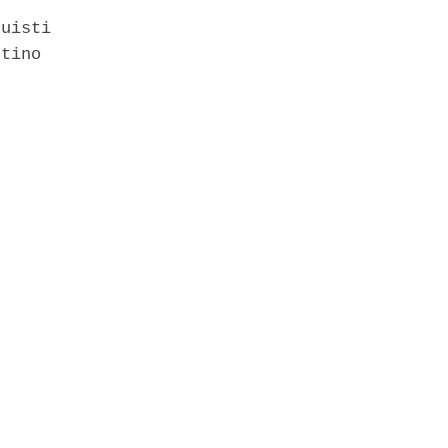
uisti 

tino 
