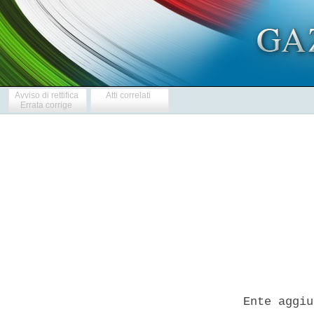
Avviso di rettifica
Atti correlati
Errata corrige
            
  Ente aggiu