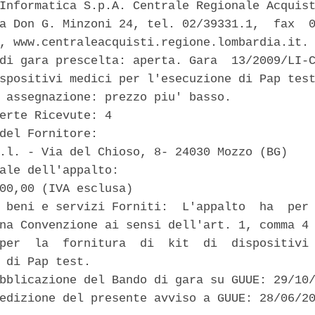
Informatica S.p.A. Centrale Regionale Acquist
a Don G. Minzoni 24, tel. 02/39331.1,  fax  0
, www.centraleacquisti.regione.lombardia.it. 
di gara prescelta: aperta. Gara  13/2009/LI-C
spositivi medici per l'esecuzione di Pap test
 assegnazione: prezzo piu' basso. 

erte Ricevute: 4 

del Fornitore: 

.l. - Via del Chioso, 8- 24030 Mozzo (BG) 

ale dell'appalto: 

00,00 (IVA esclusa) 

 beni e servizi Forniti:  L'appalto  ha  per 
na Convenzione ai sensi dell'art. 1, comma 4 
per  la  fornitura  di  kit  di  dispositivi 
 di Pap test. 

bblicazione del Bando di gara su GUUE: 29/10/
edizione del presente avviso a GUUE: 28/06/20