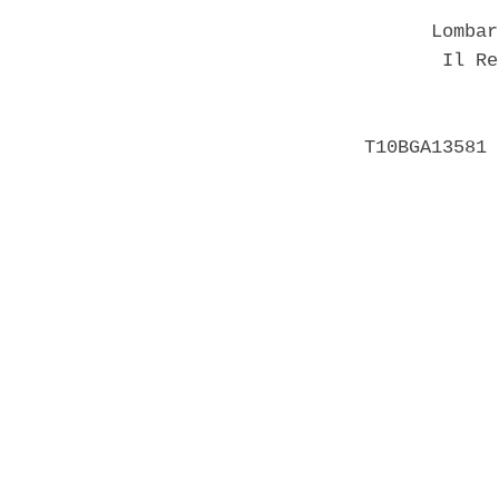
      Lombar
       Il Re