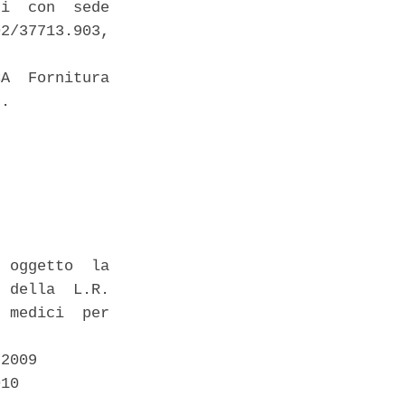
i  con  sede

2/37713.903,



A  Fornitura

. 

 oggetto  la

 della  L.R.

 medici  per

2009 

10 
