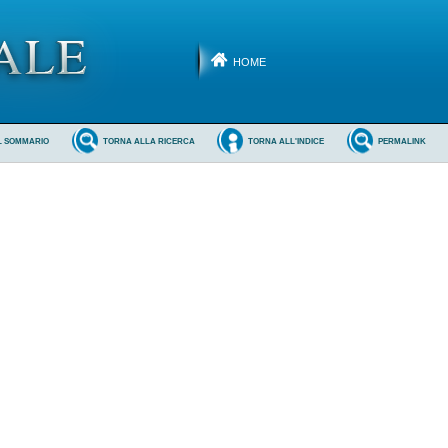
HOME
L SOMMARIO
TORNA ALLA RICERCA
TORNA ALL'INDICE
PERMALINK