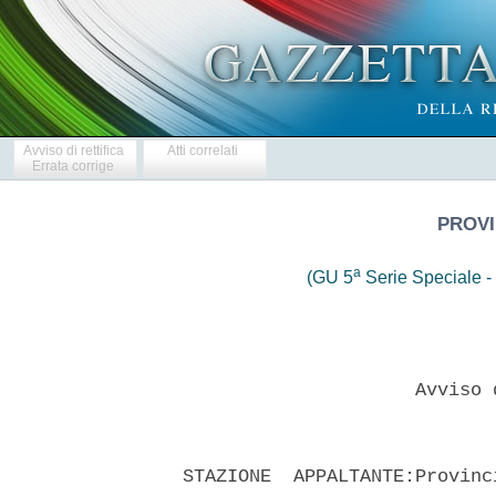
Avviso di rettifica
Atti correlati
Errata corrige
PROVI
a
(GU 5
Serie Speciale - 
                       Avviso 
  STAZIONE  APPALTANTE:Provinc