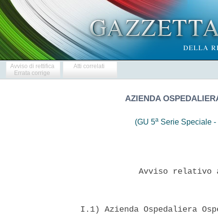
Avviso di rettifica
Atti correlati
Errata corrige
AZIENDA OSPEDALIERA
a
(GU 5
Serie Speciale - 
              Avviso relativo 
  I.1) Azienda Ospedaliera Osp