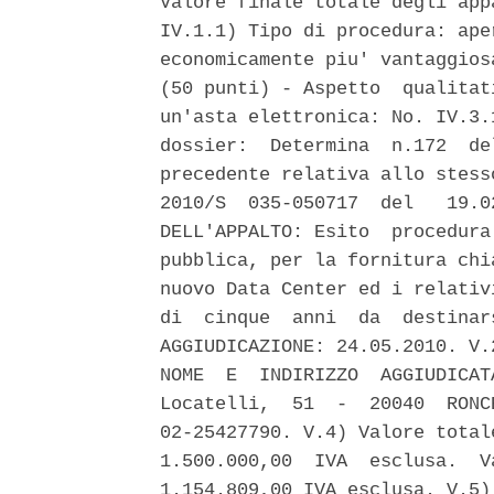
Valore finale totale degli app
IV.1.1) Tipo di procedura: ape
economicamente piu' vantaggios
(50 punti) - Aspetto  qualitat
un'asta elettronica: No. IV.3.
dossier:  Determina  n.172  de
precedente relativa allo stess
2010/S  035-050717  del   19.0
DELL'APPALTO: Esito  procedura
pubblica, per la fornitura chi
nuovo Data Center ed i relativ
di  cinque  anni  da  destinar
AGGIUDICAZIONE: 24.05.2010. V.
NOME  E  INDIRIZZO  AGGIUDICAT
Locatelli,  51  -  20040  RONC
02-25427790. V.4) Valore total
1.500.000,00  IVA  esclusa.  V
1.154.809,00 IVA esclusa. V.5)