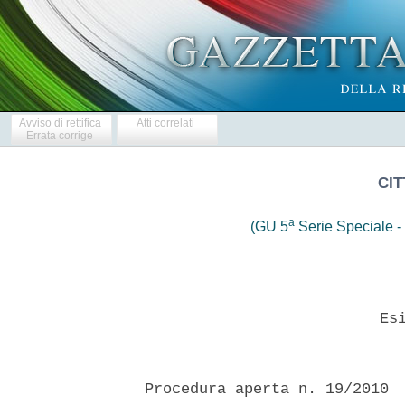
Avviso di rettifica
Atti correlati
Errata corrige
CIT
a
(GU 5
Serie Speciale - 
                            Esi
  Procedura aperta n. 19/2010  