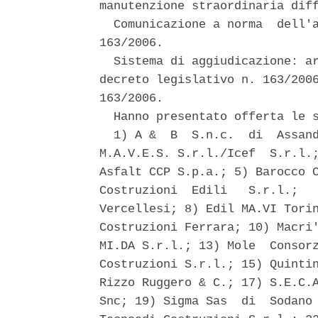
manutenzione straordinaria diff
  Comunicazione a norma  dell'a
163/2006. 

  Sistema di aggiudicazione: ar
decreto legislativo n. 163/2006
163/2006. 

  Hanno presentato offerta le s
  1) A &  B  S.n.c.  di  Assand
M.A.V.E.S. S.r.l./Icef  S.r.l.;
Asfalt CCP S.p.a.; 5) Barocco C
Costruzioni  Edili   S.r.l.;   
Vercellesi; 8) Edil MA.VI Torin
Costruzioni Ferrara; 10) Macri'
MI.DA S.r.l.; 13) Mole  Consorz
Costruzioni S.r.l.; 15) Quintin
Rizzo Ruggero & C.; 17) S.E.C.A
Snc; 19) Sigma Sas  di  Sodano 