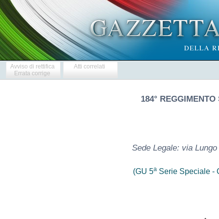
Avviso di rettifica
Atti correlati
Errata corrige
184° REGGIMENTO
Sede Legale: via Lung
a
(GU 5
Serie Speciale - C