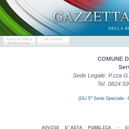
Avviso di rettifica
Atti correlati
Errata corrige
COMUNE DI
Ser
Sede Legale: P.zza G.
Tel. 0824.5
a
(GU 5
Serie Speciale - C
AVVISO  D'ASTA  PUBBLICA  -  E