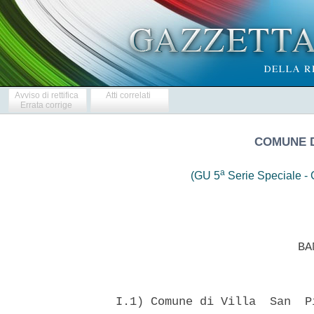
Avviso di rettifica
Atti correlati
Errata corrige
COMUNE D
a
(GU 5
Serie Speciale - C
                            BAN
  I.1) Comune di Villa  San  P