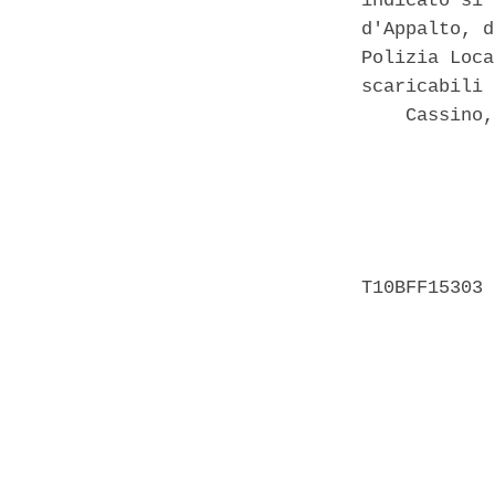
indicato si 
d'Appalto, d
Polizia Loca
scaricabili 
    Cassino,
            
            