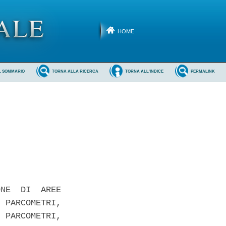
HOME
L SOMMARIO
TORNA ALLA RICERCA
TORNA ALL'INDICE
PERMALINK
NE  DI  AREE

 PARCOMETRI,

 PARCOMETRI,
