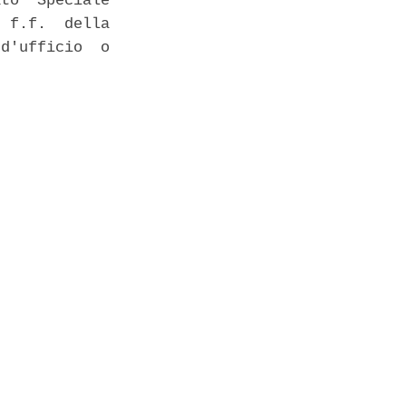
to  Speciale

 f.f.  della

d'ufficio  o
