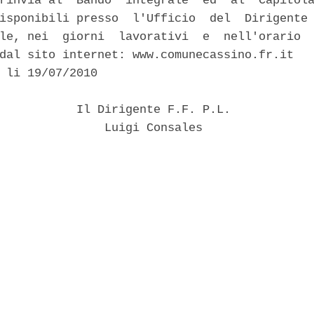
rinvia al  Bando  integrale  ed  al  Capitola
isponibili presso  l'Ufficio  del  Dirigente 
le, nei  giorni  lavorativi  e  nell'orario  
dal sito internet: www.comunecassino.fr.it 

 li 19/07/2010 

           Il Dirigente F.F. P.L. 

               Luigi Consales 
