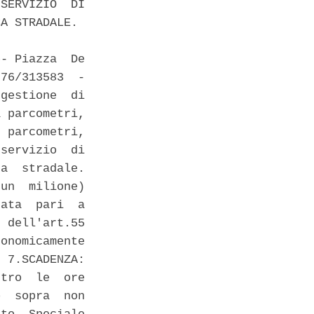
SERVIZIO  DI

A STRADALE. 

- Piazza  De

76/313583  -

gestione  di

 parcometri,

 parcometri,

servizio  di

a  stradale.

un  milione)

ata  pari  a

 dell'art.55

onomicamente

 7.SCADENZA:

tro  le  ore

  sopra  non
