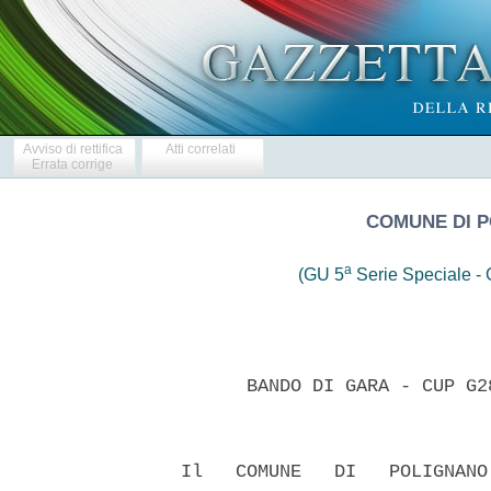
Avviso di rettifica
Atti correlati
Errata corrige
COMUNE DI P
a
(GU 5
Serie Speciale - C
        BANDO DI GARA - CUP G2
  Il   COMUNE   DI   POLIGNANO