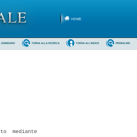
HOME
L SOMMARIO
TORNA ALLA RICERCA
TORNA ALL'INDICE
PERMALINK
to  mediante
