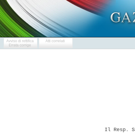
Avviso di rettifica
Atti correlati
Errata corrige
            
  Il Resp. S