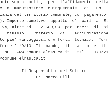
anto sopra soglia,  per  l'affidamento  della
e  e  manutenzione  quinquennale   di   un   
ianza del territorio comunale, con pagamento 
). Importo compl.vo  appalto  e'  pari  a  E.
IVA, oltre ad E. 2.500,00  per  oneri  di  si
   ribasso.   Criterio   di    aggiudicazione
te piu' vantaggiosa e offerta  tecnica.  Term
ferte 21/9/10. Il  bando,  il  cap.to  e  il 
  su   www.comune.elmas.ca.it   tel.   070/21
@comune.elmas.ca.it 

         Il Responsabile del Settore 

               Dr. Marco Pili 
