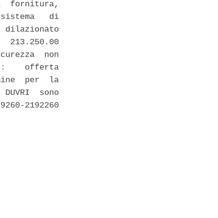
  fornitura,

sistema   di

 dilazionato

  213.250.00

curezza  non

:    offerta

ine  per  la

 DUVRI  sono

9260-2192260
