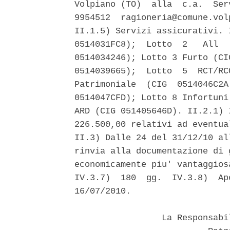
Volpiano (TO)  alla  c.a.  Ser
9954512  ragioneria@comune.vol
II.1.5) Servizi assicurativi. 
0514031FC8);  Lotto  2   All  
0514034246); Lotto 3 Furto (CI
0514039665);  Lotto  5  RCT/RC
Patrimoniale  (CIG  0514046C2A
0514047CFD); Lotto 8 Infortuni
ARD (CIG 051405646D). II.2.1) 
226.500,00 relativi ad eventua
II.3) Dalle 24 del 31/12/10 al
rinvia alla documentazione di 
economicamente piu' vantaggios
IV.3.7)  180  gg.  IV.3.8)  Ap
16/07/2010. 

                 La Responsabi