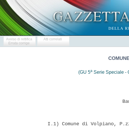
Avviso di rettifica
Atti correlati
Errata corrige
COMUNE 
a
(GU 5
Serie Speciale - C
                            Ban
  I.1) Comune di Volpiano, P.z