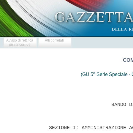
Avviso di rettifica
Atti correlati
Errata corrige
COM
a
(GU 5
Serie Speciale - C
                       BANDO D
  SEZIONE I: AMMINISTRAZIONE A