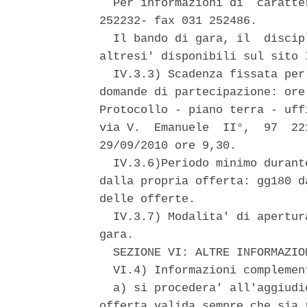
  Per informazioni di  caratte
252232- fax 031 252486. 

  Il bando di gara, il  discip
altresi' disponibili sul sito 
  IV.3.3) Scadenza fissata per
domande di partecipazione: ore
Protocollo - piano terra - uff
via V.  Emanuele  II°,  97  22
29/09/2010 ore 9,30. 

  IV.3.6)Periodo minimo durant
dalla propria offerta: gg180 d
delle offerte. 

  IV.3.7) Modalita' di apertur
gara. 

  SEZIONE VI: ALTRE INFORMAZION
  VI.4) Informazioni complement
  a) si procedera' all'aggiudi
offerta valida sempre che sia 