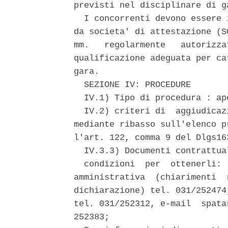
previsti nel disciplinare di ga
  I concorrenti devono essere 
da societa' di attestazione (S
mm.   regolarmente   autorizza
qualificazione adeguata per ca
gara. 

  SEZIONE IV: PROCEDURE 

  IV.1) Tipo di procedura : ape
  IV.2) criteri di  aggiudicaz
mediante ribasso sull'elenco p
l'art. 122, comma 9 del Dlgs163
  IV.3.3) Documenti contrattua
  condizioni  per  ottenerli: 
amministrativa  (chiarimenti  
dichiarazione) tel. 031/252474
tel. 031/252312, e-mail  spata
252383; 
