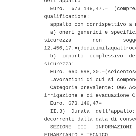
dell'appalto 

  Euro.  673.148,47.=  (compre
qualificazione: 

  appalto con corrispettivo a 
  a) oneri generici e specific
sicurezza       non       sogg
12.450,17.=(dodicimilaquattroc
  b)  importo  complessivo  de
sicurezza: 

  Euro. 660.698,30.=(seicentos
  Lavorazioni di cui si compon
  Categoria prevalente: OG6 Ac
irrigazione e di evacuazione C
  Euro. 673.148,47= 

  II.3)  Durata  dell'appalto:
decorrenti dalla data di conse
  SEZIONE  III:  INFORMAZIONI 
FINANZIARIO E TECNICO 
