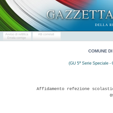
Avviso di rettifica
Atti correlati
Errata corrige
COMUNE DI
a
(GU 5
Serie Speciale - C
Affidamento refezione scolasti
                             05