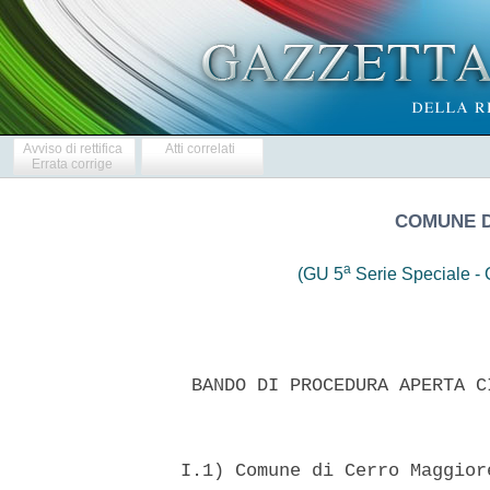
Avviso di rettifica
Atti correlati
Errata corrige
COMUNE D
a
(GU 5
Serie Speciale - C
   BANDO DI PROCEDURA APERTA C
  I.1) Comune di Cerro Maggior