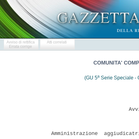
Avviso di rettifica
Atti correlati
Errata corrige
COMUNITA' COMP
a
(GU 5
Serie Speciale - C
                           Avvi
  Amministrazione  aggiudicatr