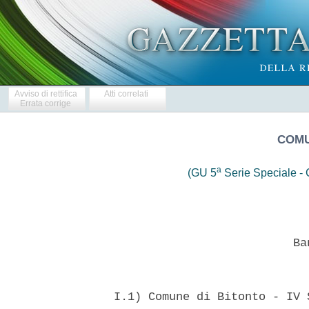
Avviso di rettifica
Atti correlati
Errata corrige
COMU
a
(GU 5
Serie Speciale - C
                            Ban
  I.1) Comune di Bitonto - IV 