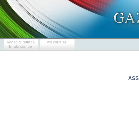
Avviso di rettifica
Atti correlati
Errata corrige
ASS
            