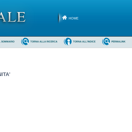
HOME
L SOMMARIO
TORNA ALLA RICERCA
TORNA ALL'INDICE
PERMALINK
ITA'