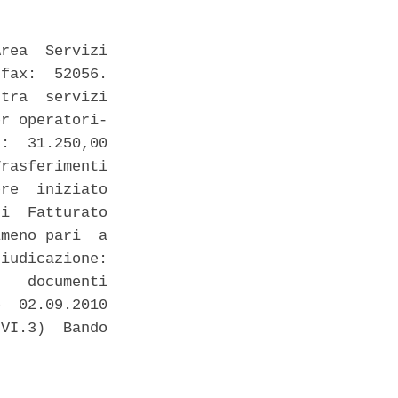
rea  Servizi

fax:  52056.

tra  servizi

r operatori-

:  31.250,00

rasferimenti

re  iniziato

i  Fatturato

meno pari  a

iudicazione:

   documenti

  02.09.2010

VI.3)  Bando
