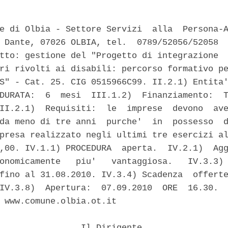
e di Olbia - Settore Servizi  alla  Persona-A
 Dante, 07026 OLBIA, tel.  0789/52056/52058  
tto: gestione del "Progetto di integrazione  
ri rivolti ai disabili: percorso formativo pe
S" - Cat. 25. CIG 0515966C99. II.2.1) Entita'
DURATA:  6  mesi  III.1.2)  Finanziamento:  T
II.2.1)  Requisiti:  le  imprese  devono  ave
da meno di tre anni  purche'  in  possesso  d
presa realizzato negli ultimi tre esercizi al
,00. IV.1.1) PROCEDURA  aperta.  IV.2.1)  Agg
onomicamente   piu'   vantaggiosa.   IV.3.3) 
fino al 31.08.2010. IV.3.4) Scadenza  offerte
IV.3.8)  Apertura:  07.09.2010  ORE  16.30.  
 www.comune.olbia.ot.it 

                Il Dirigente 
